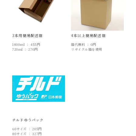
3本用簡易配送箱
4本以上簡易配送箱
1800ml ： 455円
箱代無料 ： 0円
720ml ： 270円
リサイクル箱を使用
酒楽 掬正のこと
商品
チルドゆうパック
お知らせ
60サイズ ： 205円
80サイズ ： 327円