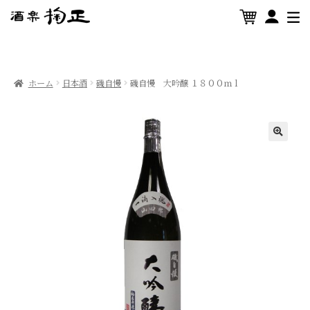
ホーム
日本酒
磯自慢
磯自慢 大吟醸 １８００ｍｌ