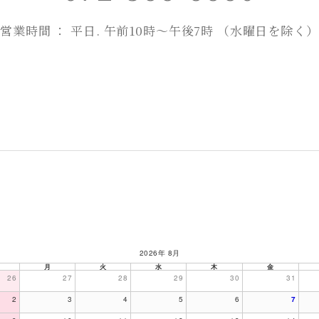
営業時間 ： 平日. 午前10時～午後7時 （水曜日を除く）
2026年 8月
月
火
水
木
金
26
27
28
29
30
31
2
3
4
5
6
7