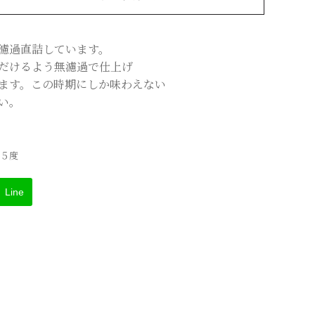
濾過直詰しています。
だけるよう無濾過で仕上げ
ます。この時期にしか味わえない
い。
５度
Line