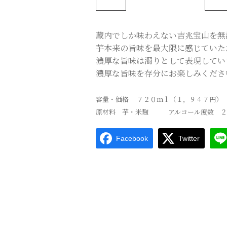
蔵内でしか味わえない吉兆宝山を無
芋本来の旨味を最大限に感じていた
濃厚な旨味は濁りとして表現してい
濃厚な旨味を存分にお楽しみくださ
容量・価格 ７２０ｍｌ（１，９４７円）
原材料 芋・米麹 アルコール度数 ２
Facebook
Twitter