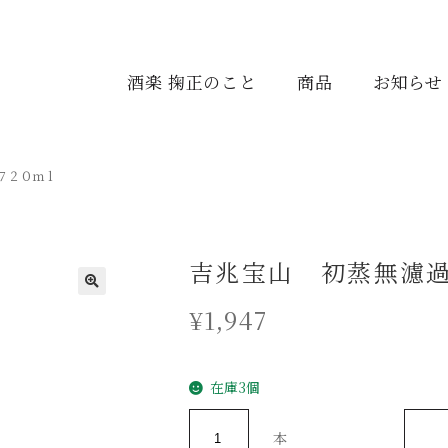
酒楽 掬正のこと
商品
お知らせ
７２０ｍｌ
吉兆宝山 初蒸無濾
¥
1,947
在庫3個
本