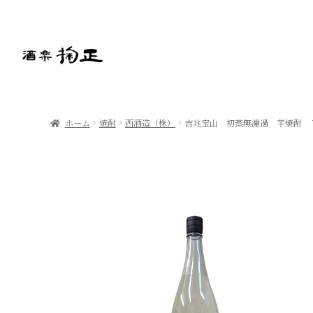
ホーム
焼酎
西酒造（株）
吉兆宝山 初蒸無濾過 芋焼酎 