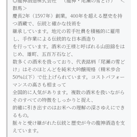
◎龍神酒造株式会社 （龍神・尾瀬の雪どけ） ＜
群馬＞
慶長2年（1597年）創業。400年を超える歴史を持
つ酒蔵で、伝統と確かな技術を
継承しています。地元の若手社員を積極的に雇用
し、手作業による伝統的な日本酒造り
を行っています。酒米の王様と呼ばれる山田錦をは
じめ、雄町、五百万石など、
数多くの酒米を扱っており、代表銘柄「尾瀬の雪ど
け」はそのほとんどを純米大吟醸規格（精米歩合
50%以下）で仕上げられています。コストパフォー
マンスの高さも相まって
全国的に人気があります。複数の酒米を扱いながら
そのすべての特徴をしっかりと捉え、
的確に引き出すのはお米への理解の深さゆえにでき
るもの。
脈々と受け継がれた伝統と歴史が今の龍神酒造を支
えています。