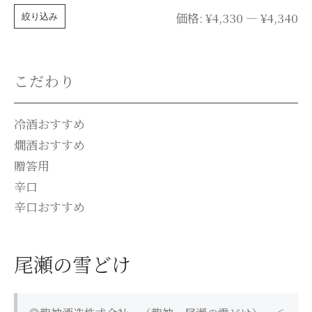
最
最
価格:
¥4,330
—
¥4,340
絞り込み
低
高
価
価
こだわり
格
格
冷酒おすすめ
燗酒おすすめ
贈答用
辛口
辛口おすすめ
尾瀬の雪どけ