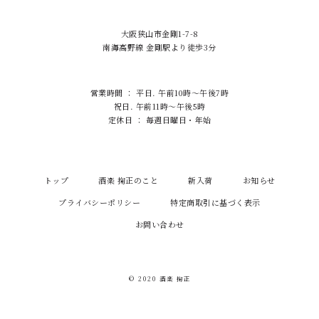
大阪狭山市金剛1-7-8
南海高野線 金剛駅より徒歩3分
営業時間 ： 平日. 午前10時～午後7時
祝日. 午前11時～午後5時
定休日 ： 毎週日曜日・年始
トップ
酒楽 掬正のこと
新入荷
お知らせ
プライバシーポリシー
特定商取引に基づく表示
お問い合わせ
© 2020 酒楽 掬正