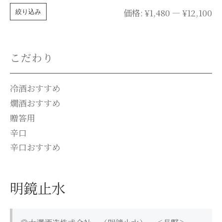
最
最
価格:
¥1,480
—
¥12,100
絞り込み
低
高
価
価
こだわり
格
格
冷酒おすすめ
燗酒おすすめ
贈答用
辛口
辛口おすすめ
明鏡止水