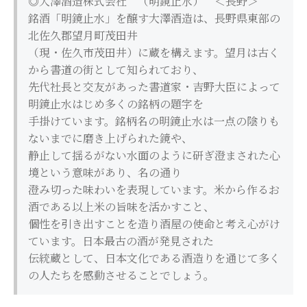
◎大澤酒造株式会社 （明鏡止水） ＜長野＞
銘酒「明鏡止水」を醸す大澤酒造は、長野県東部の
北佐久郡望月町茂田井
（現・佐久市茂田井）に蔵を構えます。望月は古く
から書道の街として知られており、
先代社長と交友があった書道家・吉野大臣によって
明鏡止水はじめ多くの銘柄の題字を
手掛けています。銘柄名の明鏡止水は一点の陰りも
ないまでに磨き上げられた鏡や、
静止して揺るがない水面のように研ぎ澄まされた心
境という意味があり、名の通り
澄み切った味わいを表現しています。米から作るお
酒である以上米の旨味を活かすこと、
個性を引き出すことを造り酒屋の使命と考え心がけ
ています。日本最古の酒が発見された
伝統蔵として、日本文化である酒造りを通じて多く
の人たちを感動させることでしょう。