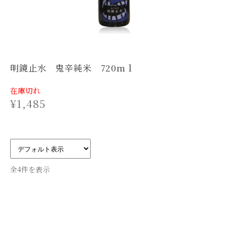
明鏡止水 鬼辛純米 720ｍｌ
在庫切れ
¥
1,485
全4件を表示