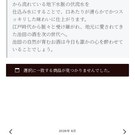
から流れている地下水脈の伏流水を
仕込み水にすることで、口あたりが滑らかでかつス
酒楽 掬正のこと
ッキリした味わいに仕上がります。
江戸時代から脈々と受け継がれ、地元に愛されてき
商品
た池田の酒を次の世代へ。
池田の自然が育むお酒は今日も誰かの心を酔わせて
お知らせ
いることでしょう。
お問い合わせ
選択に一致する商品が見つかりませんでした。
カートを見る
2026年 8月